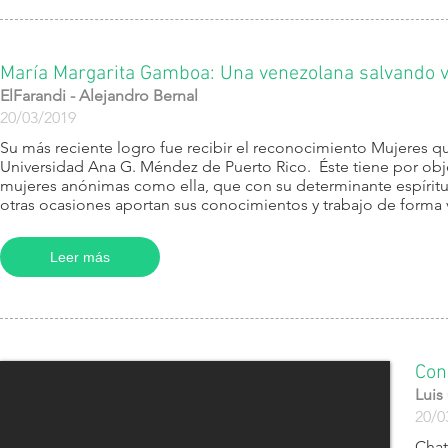
María Margarita Gamboa: Una venezolana salvando vi
ElFarandi - Alejandro Bernal
20/03/2019
​Su más reciente logro fue recibir el reconocimiento Mujeres q
Universidad Ana G. Méndez de Puerto Rico. Éste tiene por objet
mujeres anónimas como ella, que con su determinante espíritu d
otras ocasiones aportan sus conocimientos y trabajo de forma 
Leer más
Con
Luis
20/0
​Cha