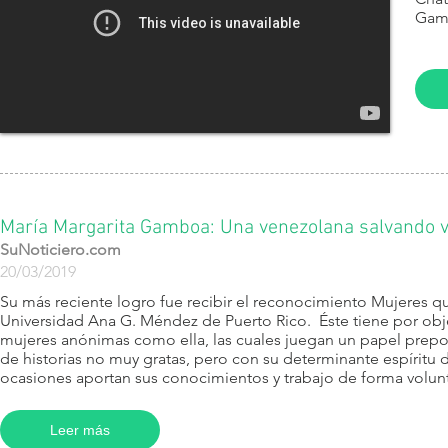
Gam
María Margarita Gamboa: Una venezolana salvando vi
SuNoticiero.com
20/03/2019
​Su más reciente logro fue recibir el reconocimiento Mujeres q
Universidad Ana G. Méndez de Puerto Rico. Éste tiene por objet
mujeres anónimas como ella, las cuales juegan un papel prepo
de historias no muy gratas, pero con su determinante espíritu d
ocasiones aportan sus conocimientos y trabajo de forma volunt
Leer más