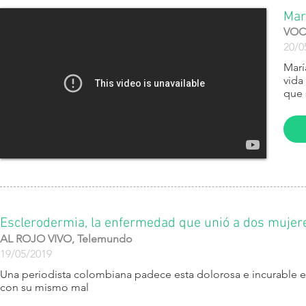
Mar
VOCE
20/0
​Mar
vida
que 
Esclerodermia, la enfermedad que unió a dos mujer
AL ROJO VIVO, Telemundo
19/05/2019
​Una periodista colombiana padece esta dolorosa e incurable
con su mismo mal