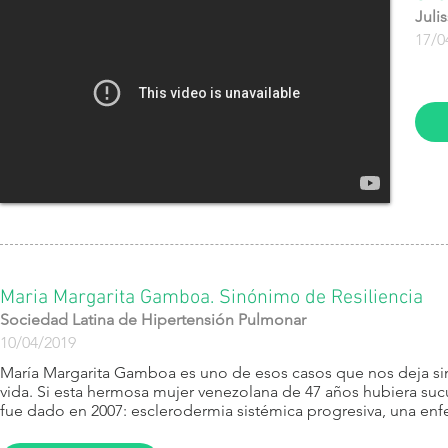
Juli
17/0
Maria Margarita Gamboa. Sinónimo de Resiliencia
Sociedad Latina de Hipertensión Pulmonar
10/04/2019
María Margarita Gamboa es uno de esos casos que nos deja sin
vida. Si esta hermosa mujer venezolana de 47 años hubiera sucu
fue dado en 2007: esclerodermia sistémica progresiva, una enfe